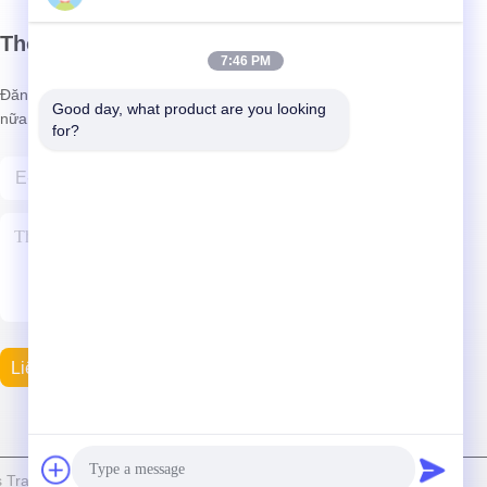
Thông tin của chúng tôi
7:46 PM
Đăng ký bản tin của chúng tôi để được giảm giá và nhiều hơn
Good day, what product are you looking 
nữa.
for?
Liên Hệ Với Chúng Tôi
rading Co., Ltd. Tất cả. Tất cả quyền được bảo lưu.