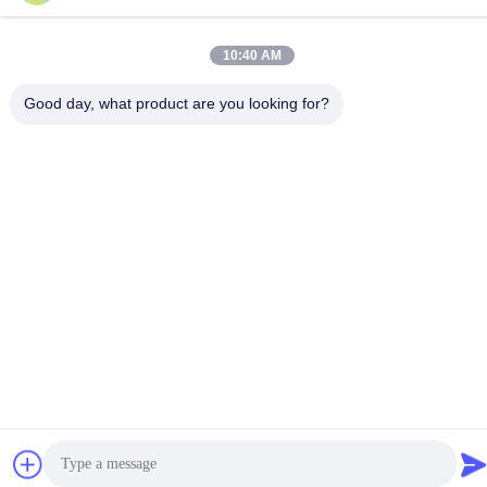
10:40 AM
Good day, what product are you looking for?
Liên Hệ Với Chúng Tôi
Chính sách bảo mật
|
Sơ đồ trang web
| Trung Quốc tốt Chất
lượng Giấy gói hoa Nhà cung cấp. 2022-2026 Hunan Famous
Trading Co., Ltd. Tất cả. Tất cả quyền được bảo lưu.