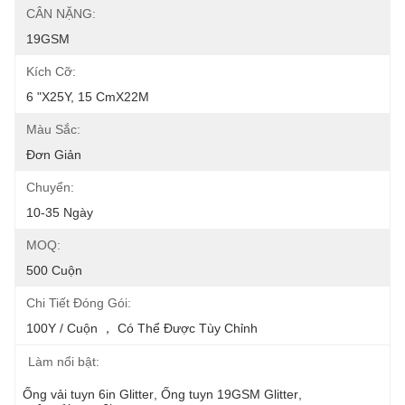
CÂN NẶNG:
19GSM
Kích Cỡ:
6 "X25Y, 15 CmX22M
Màu Sắc:
Đơn Giản
Chuyển:
10-35 Ngày
MOQ:
500 Cuộn
Chi Tiết Đóng Gói:
100Y / Cuộn ， Có Thể Được Tùy Chỉnh
Làm nổi bật:
Ống vải tuyn 6in Glitter
, 
Ống tuyn 19GSM Glitter
, 