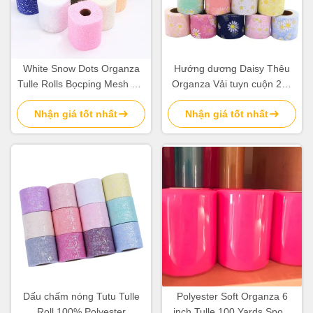
White Snow Dots Organza
Hướng dương Daisy Thêu
Tulle Rolls Bọcping Mesh Vải
Organza Vải tuyn cuộn 20d
15cm X 5 Yards
Đồ thủ công trang trí
Nhận giá tốt nhất
Nhận giá tốt nhất
Dấu chấm nóng Tutu Tulle
Polyester Soft Organza 6
Roll 100% Polyester
inch Tulle 100 Yards Spool