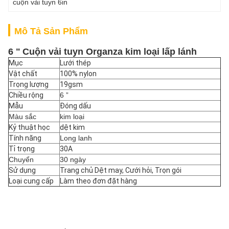
cuộn vải tuyn 6in
Mô Tả Sản Phẩm
6 "
Cuộn vải tuyn Organza kim loại lấp lánh
Mục
Lưới thép
Vật chất
100% nylon
Trọng lượng
19gsm
Chiều rộng
6 ”
Mẫu
Đóng dấu
Màu sắc
kim loại
Kỷ thuật học
dệt kim
Tính năng
Long lanh
Tỉ trọng
30A
Chuyển
30 ngày
Sử dụng
Trang chủ Dệt may, Cưới hỏi, Trọn gói
Loại cung cấp
Làm theo đơn đặt hàng