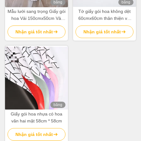
băng
băng
hình
hình
Mẫu lưới sang trọng Giấy gói
Tờ giấy gói hoa không dệt
hoa Vải 150cmx50cm Vải
60cmx60cm thân thiện với
đóng gói Florist
môi trường cho bó hoa
Nhận giá tốt nhất
Nhận giá tốt nhất
băng
hình
Giấy gói hoa nhựa có hoa
văn hai mặt 58cm * 58cm
Nhận giá tốt nhất