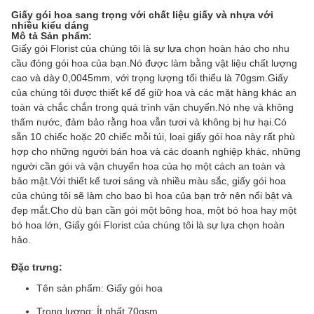
Giấy gói hoa sang trọng với chất liệu giấy và nhựa với
nhiều kiểu dáng
Mô tả Sản phẩm:
Giấy gói Florist của chúng tôi là sự lựa chọn hoàn hảo cho nhu
cầu đóng gói hoa của bạn.Nó được làm bằng vật liệu chất lượng
cao và dày 0,0045mm, với trọng lượng tối thiểu là 70gsm.Giấy
của chúng tôi được thiết kế để giữ hoa và các mặt hàng khác an
toàn và chắc chắn trong quá trình vận chuyển.Nó nhẹ và không
thấm nước, đảm bảo rằng hoa vẫn tươi và không bị hư hại.Có
sẵn 10 chiếc hoặc 20 chiếc mỗi túi, loại giấy gói hoa này rất phù
hợp cho những người bán hoa và các doanh nghiệp khác, những
người cần gói và vận chuyển hoa của họ một cách an toàn và
bảo mật.Với thiết kế tươi sáng và nhiều màu sắc, giấy gói hoa
của chúng tôi sẽ làm cho bao bì hoa của bạn trở nên nổi bật và
đẹp mắt.Cho dù bạn cần gói một bông hoa, một bó hoa hay một
bó hoa lớn, Giấy gói Florist của chúng tôi là sự lựa chọn hoàn
hảo.
Đặc trưng:
Tên sản phẩm: Giấy gói hoa
Trọng lượng: Ít nhất 70gsm