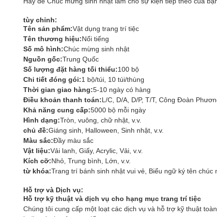
Hãy để Chúc mừng sinh nhật làm cho sự kiện tiếp theo của bạn
tùy chỉnh:
Tên sản phẩm:
Vật dụng trang trí tiệc
Tên thương hiệu:
Nổi tiếng
Số mô hình:
Chúc mừng sinh nhật
Nguồn gốc:
Trung Quốc
Số lượng đặt hàng tối thiểu:
100 bộ
Chi tiết đóng gói:
1 bộ/túi, 10 túi/thùng
Thời gian giao hàng:
5-10 ngày có hàng
Điều khoản thanh toán:
L/C, D/A, D/P, T/T, Công Đoàn Phươ
Khả năng cung cấp:
5000 bộ mỗi ngày
Hình dạng:
Tròn, vuông, chữ nhật, v.v.
chủ đề:
Giáng sinh, Halloween, Sinh nhật, v.v.
Màu sắc:
Đầy màu sắc
Vật liệu:
Vải lanh, Giấy, Acrylic, Vải, v.v.
Kích cỡ:
Nhỏ, Trung bình, Lớn, v.v.
từ khóa:
Trang trí bánh sinh nhật vui vẻ, Biểu ngữ ký tên chúc
Hỗ trợ và Dịch vụ:
Hỗ trợ kỹ thuật và dịch vụ cho hạng mục trang trí tiệc
Chúng tôi cung cấp một loạt các dịch vụ và hỗ trợ kỹ thuật toà