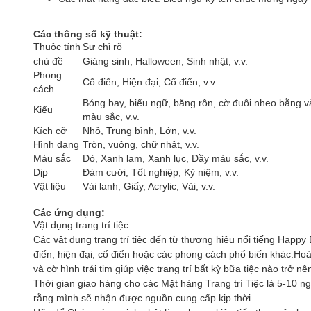
Các thông số kỹ thuật:
Thuộc tính
Sự chỉ rõ
chủ đề
Giáng sinh, Halloween, Sinh nhật, v.v.
Phong
Cổ điển, Hiện đại, Cổ điển, v.v.
cách
Bóng bay, biểu ngữ, băng rôn, cờ đuôi nheo bằng vải
Kiểu
màu sắc, v.v.
Kích cỡ
Nhỏ, Trung bình, Lớn, v.v.
Hình dạng
Tròn, vuông, chữ nhật, v.v.
Màu sắc
Đỏ, Xanh lam, Xanh lục, Đầy màu sắc, v.v.
Dịp
Đám cưới, Tốt nghiệp, Kỷ niệm, v.v.
Vật liệu
Vải lanh, Giấy, Acrylic, Vải, v.v.
Các ứng dụng:
Vật dụng trang trí tiệc
Các vật dụng trang trí tiệc đến từ thương hiệu nổi tiếng Happy
điển, hiện đại, cổ điển hoặc các phong cách phổ biến khác.Hoà
và cờ hình trái tim giúp việc trang trí bất kỳ bữa tiệc nào trở n
Thời gian giao hàng cho các Mặt hàng Trang trí Tiệc là 5-10 n
rằng mình sẽ nhận được nguồn cung cấp kịp thời.