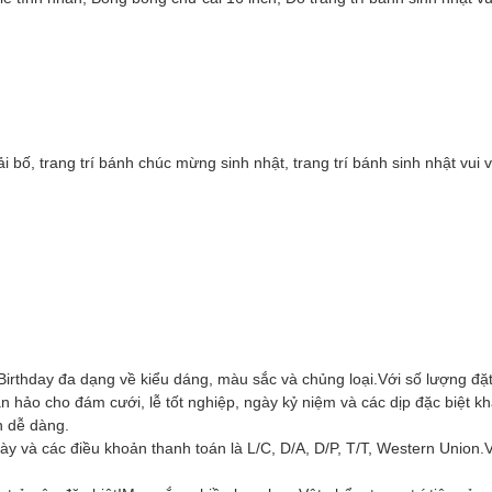
 bố, trang trí bánh chúc mừng sinh nhật, trang trí bánh sinh nhật vui
 Birthday đa dạng về kiểu dáng, màu sắc và chủng loại.Với số lượng đặt
n hảo cho đám cưới, lễ tốt nghiệp, ngày kỷ niệm và các dịp đặc biệt 
ên dễ dàng.
gày và các điều khoản thanh toán là L/C, D/A, D/P, T/T, Western Union