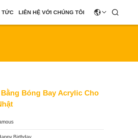
N TỨC
LIÊN HỆ VỚI CHÚNG TÔI
c Bằng Bóng Bay Acrylic Cho
Nhật
famous
Happy Birthday