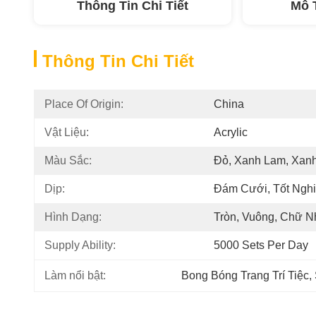
Thông Tin Chi Tiết
Mô 
Thông Tin Chi Tiết
Place Of Origin:
China
Vật Liệu:
Acrylic
Màu Sắc:
Đỏ, Xanh Lam, Xanh
Dịp:
Đám Cưới, Tốt Nghi
Hình Dạng:
Tròn, Vuông, Chữ Nh
Supply Ability:
5000 Sets Per Day
Làm nổi bật:
Bong Bóng Trang Trí Tiệc
, 