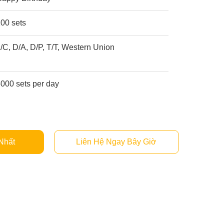
00 sets
/C, D/A, D/P, T/T, Western Union
000 sets per day
Nhất
Liên Hệ Ngay Bây Giờ