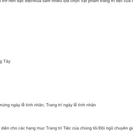
 trở nên đặc biệt!Mua sắm nhiều lựa chọn Vật phẩm trang trí tiệc của
ng Tây
 mừng ngày lễ tình nhân, Trang trí ngày lễ tình nhân
n diện cho các hạng mục Trang trí Tiệc của chúng tôi.Đội ngũ chuyên gi