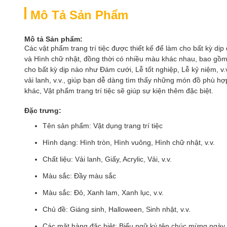
Mô Tả Sản Phẩm
Mô tả Sản phẩm:
Các vật phẩm trang trí tiệc được thiết kế để làm cho bất kỳ 
và Hình chữ nhật, đồng thời có nhiều màu khác nhau, bao gồm
cho bất kỳ dịp nào như Đám cưới, Lễ tốt nghiệp, Lễ kỷ niệm, v.
vải lanh, v.v., giúp bạn dễ dàng tìm thấy những món đồ phù hợ
khác, Vật phẩm trang trí tiệc sẽ giúp sự kiện thêm đặc biệt.
Đặc trưng:
Tên sản phẩm: Vật dụng trang trí tiệc
Hình dạng: Hình tròn, Hình vuông, Hình chữ nhật, v.v.
Chất liệu: Vải lanh, Giấy, Acrylic, Vải, v.v.
Màu sắc: Đầy màu sắc
Màu sắc: Đỏ, Xanh lam, Xanh lục, v.v.
Chủ đề: Giáng sinh, Halloween, Sinh nhật, v.v.
Các mặt hàng đặc biệt: Biểu ngữ ký tên chúc mừng ngày lễ