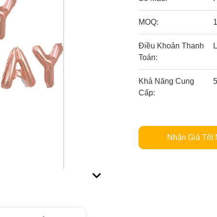
MOQ:
1
Điều Khoản Thanh
L
Toán:
Khả Năng Cung
5
Cấp:
Nhận Giá Tốt 