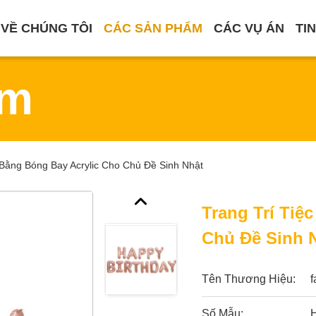
VỀ CHÚNG TÔI
CÁC SẢN PHẨM
CÁC VỤ ÁN
TI
ẩm
 Bằng Bóng Bay Acrylic Cho Chủ Đề Sinh Nhật
Trang Trí Tiệ
Chủ Đề Sinh 
Tên Thương Hiệu:
Số Mẫu: