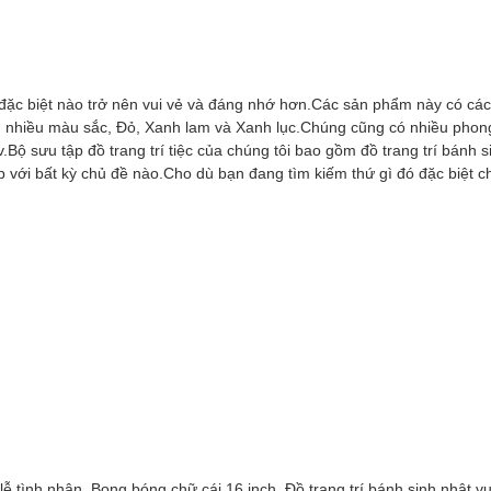
dịp đặc biệt nào trở nên vui vẻ và đáng nhớ hơn.Các sản phẩm này có c
 nhiều màu sắc, Đỏ, Xanh lam và Xanh lục.Chúng cũng có nhiều phong 
v.Bộ sưu tập đồ trang trí tiệc của chúng tôi bao gồm đồ trang trí bánh 
p với bất kỳ chủ đề nào.Cho dù bạn đang tìm kiếm thứ gì đó đặc biệt ch
 tình nhân, Bong bóng chữ cái 16 inch, Đồ trang trí bánh sinh nhật vu