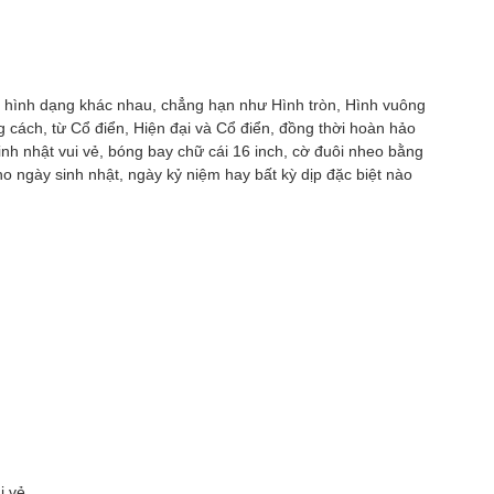
ác hình dạng khác nhau, chẳng hạn như Hình tròn, Hình vuông
cách, từ Cổ điển, Hiện đại và Cổ điển, đồng thời hoàn hảo
sinh nhật vui vẻ, bóng bay chữ cái 16 inch, cờ đuôi nheo bằng
o ngày sinh nhật, ngày kỷ niệm hay bất kỳ dịp đặc biệt nào
i vẻ