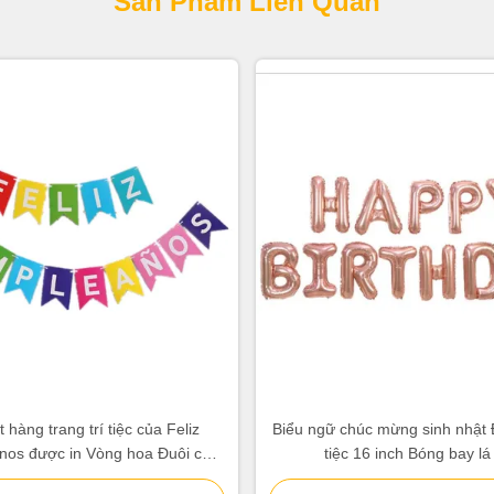
Sản Phẩm Liên Quan
 hàng trang trí tiệc của Feliz
Biểu ngữ chúc mừng sinh nhật Đ
os được in Vòng hoa Đuôi cá
tiệc 16 inch Bóng bay lá
Đuôi én Cờ